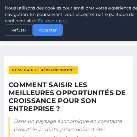
Nous utilisons des cookies pour améliorer votre expérience d
POUVOIR OUVRIER
navigation. En poursuivant, vous acceptez notre politique de
confidentialité.
En savoir plus
ACCUEIL
STRATÉGIE ET DÉVELOPPEMENT
Refuser
Accepter
COMMENT SAISIR LES MEILLEURES OPPORTUNITÉS DE
CROISSANCE…
STRATÉGIE ET DÉVELOPPEMENT
COMMENT SAISIR LES
MEILLEURES OPPORTUNITÉS DE
CROISSANCE POUR SON
ENTREPRISE ?
Dans un paysage économique en constante
évolution, les entreprises doivent être