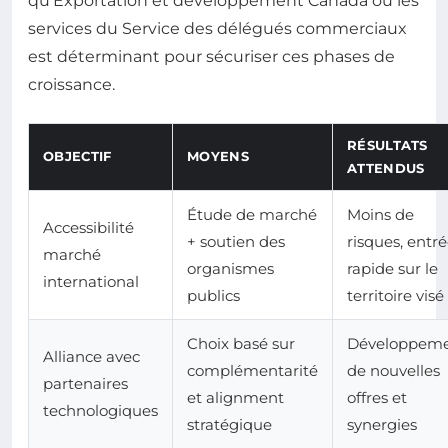
qu’Exportation et développement Canada ou les
services du Service des délégués commerciaux
est déterminant pour sécuriser ces phases de
croissance.
RÉSULTATS
OBJECTIF
MOYENS
ATTENDUS
Étude de marché
Moins de
Accessibilité
+ soutien des
risques, entr
marché
organismes
rapide sur le
international
publics
territoire visé
Choix basé sur
Développem
Alliance avec
complémentarité
de nouvelles
partenaires
et alignment
offres et
technologiques
stratégique
synergies