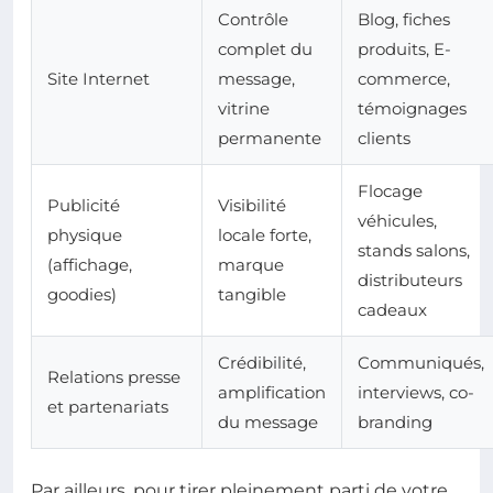
Contrôle
Blog, fiches
complet du
produits, E-
Site Internet
message,
commerce,
vitrine
témoignages
permanente
clients
Flocage
Publicité
Visibilité
véhicules,
physique
locale forte,
stands salons,
(affichage,
marque
distributeurs
goodies)
tangible
cadeaux
Crédibilité,
Communiqués,
Relations presse
amplification
interviews, co-
et partenariats
du message
branding
Par ailleurs, pour tirer pleinement parti de votre