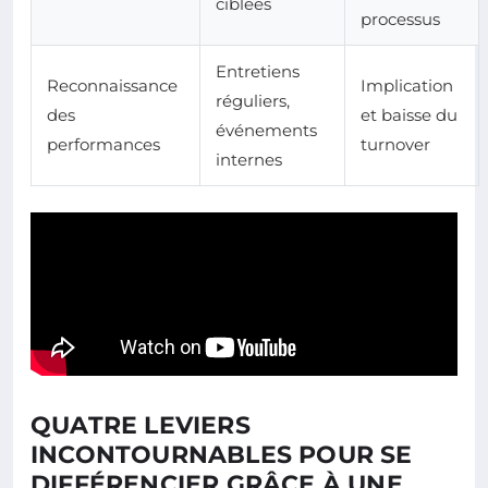
ciblées
processus
Entretiens
Reconnaissance
Implication
réguliers,
des
et baisse du
événements
performances
turnover
internes
QUATRE LEVIERS
INCONTOURNABLES POUR SE
DIFFÉRENCIER GRÂCE À UNE