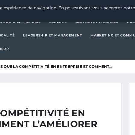
CRÉATION D’ENTREPRISE
GE
e expérience de navigation. En poursuivant, vous acceptez notre
ATION D’ENTREPRISE
GENERAL
GESTION ET FINANCES
INN
SCALITÉ
LEADERSHIP ET MANAGEMENT
MARKETING ET COMM
NEUR
CE QUE LA COMPÉTITIVITÉ EN ENTREPRISE ET COMMENT…
COMPÉTITIVITÉ EN
MMENT L’AMÉLIORER