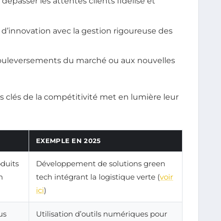
re dépasser les attentes clients fidélise et
té d’innovation avec la gestion rigoureuse des
 bouleversements du marché ou aux nouvelles
 clés de la compétitivité met en lumière leur
EXEMPLE EN 2025
duits
Développement de solutions green
n
tech intégrant la logistique verte (
voir
ici
)
us
Utilisation d’outils numériques pour