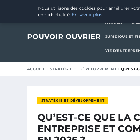
17 NOVEMBRE 2025
Nous utilisons des cookies pour améliorer votr
confidentialité.
En savoir plus
ACCUEIL
CRÉ
POUVOIR OUVRIER
JURIDIQUE ET FI
VIE D’ENTREPRE
ACCUEIL
STRATÉGIE ET DÉVELOPPEMENT
QU’EST-
STRATÉGIE ET DÉVELOPPEMENT
QU’EST-CE QUE LA 
ENTREPRISE ET CO
EN 2025 ?