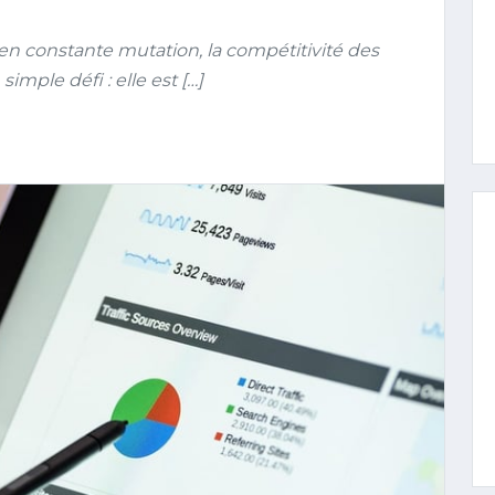
constante mutation, la compétitivité des
imple défi : elle est […]