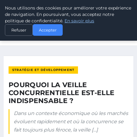
Nous utilisons des cookies pour améliorer votre expérience
POUVOIR OUVRIER
de navigation. En poursuivant, vous acceptez notre
politique de confidentialité.
En savoir plus
ACCUEIL
STRATÉGIE ET DÉVELOPPEMENT
Refuser
Accepter
POURQUOI LA VEILLE CONCURRENTIELLE EST-ELLE
INDISPENSABLE ?
STRATÉGIE ET DÉVELOPPEMENT
POURQUOI LA VEILLE
CONCURRENTIELLE EST-ELLE
INDISPENSABLE ?
Dans un contexte économique où les marchés
évoluent rapidement et où la concurrence se
fait toujours plus féroce, la veille […]