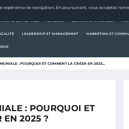
CRÉATION D’ENTREPRISE
GE
e expérience de navigation. En poursuivant, vous acceptez notre
ATION D’ENTREPRISE
GENERAL
GESTION ET FINANCES
INN
SCALITÉ
LEADERSHIP ET MANAGEMENT
MARKETING ET COMM
NEUR
MONIALE : POURQUOI ET COMMENT LA CRÉER EN 2025…
IALE : POURQUOI ET
EN 2025 ?