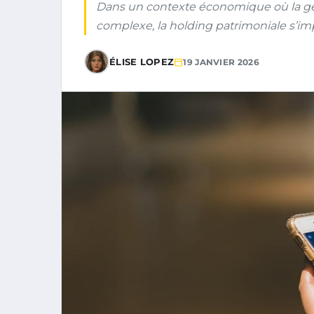
Dans un contexte économique où la ges
complexe, la holding patrimoniale s’i
ÉLISE LOPEZ
19 JANVIER 2026