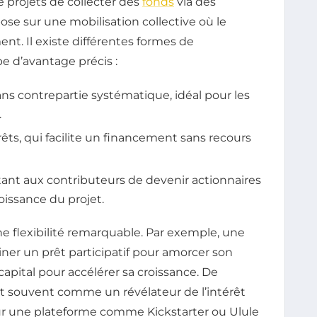
e projets de collecter des
fonds
via des
se sur une mobilisation collective où le
nt. Il existe différentes formes de
 d’avantage précis :
ans contrepartie systématique, idéal pour les
.
êts, qui facilite un financement sans recours
tant aux contributeurs de devenir actionnaires
roissance du projet.
e flexibilité remarquable. Par exemple, une
er un prêt participatif pour amorcer son
ital pour accélérer sa croissance. De
agit souvent comme un révélateur de l’intérêt
r une plateforme comme Kickstarter ou Ulule