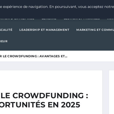
CRÉATION D’ENTREPRISE
GE
e expérience de navigation. En poursuivant, vous acceptez notre
ATION D’ENTREPRISE
GENERAL
GESTION ET FINANCES
INN
SCALITÉ
LEADERSHIP ET MANAGEMENT
MARKETING ET COMM
NEUR
R LE CROWDFUNDING : AVANTAGES ET…
 LE CROWDFUNDING :
ORTUNITÉS EN 2025