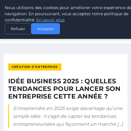
Nous utilisons des cookies pour améliorer votre expérience d
POUVOIR OUVRIER
navigation. En poursuivant, vous acceptez notre politique de
confidentialité.
En savoir plus
ACCUEIL
CRÉATION D’ENTREPRISE
Refuser
Accepter
IDÉE BUSINESS 2025 : QUELLES TENDANCES POUR LANCER
SON…
CRÉATION D’ENTREPRISE
IDÉE BUSINESS 2025 : QUELLES
TENDANCES POUR LANCER SON
ENTREPRISE CETTE ANNÉE ?
Entreprendre en 2025 exige davantage qu’une
simple idée : il s’agit de capter les tendances
entrepreneuriales qui façonnent un marché […]