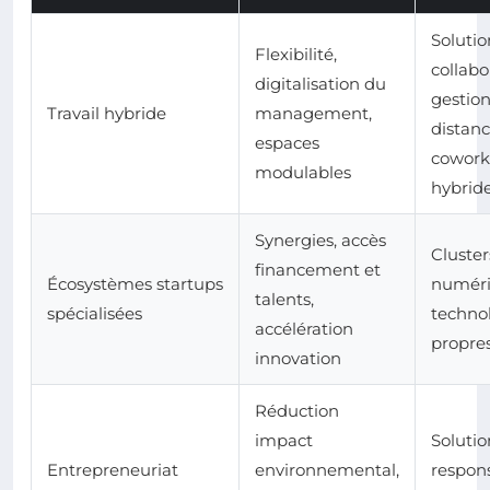
Solutio
Flexibilité,
collabo
digitalisation du
gestion
Travail hybride
management,
distanc
espaces
cowork
modulables
hybrid
Synergies, accès
Cluster
financement et
Écosystèmes startups
numéri
talents,
spécialisées
techno
accélération
propre
innovation
Réduction
impact
Solutio
Entrepreneuriat
environnemental,
respons