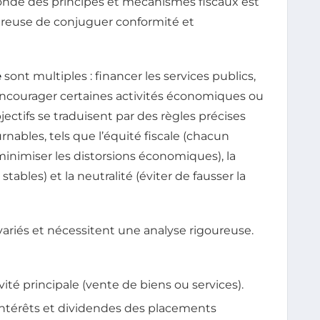
fonde des principes et mécanismes fiscaux est
ireuse de conjuguer conformité et
e
sont multiples : financer les services publics,
, encourager certaines activités économiques ou
ctifs se traduisent par des règles précises
nables, tels que l’équité fiscale (chacun
 (minimiser les distorsions économiques), la
 stables) et la neutralité (éviter de fausser la
ariés et nécessitent une analyse rigoureuse.
ivité principale (vente de biens ou services).
 intérêts et dividendes des placements