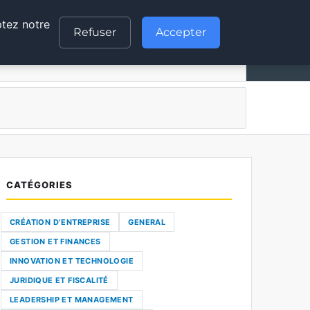
ptez notre
GESTION ET FINANCES
INNOVATION ET TECHNOLOGIE
Refuser
Accepter
INNOVATION ET TECHNOLOGIE
MMUNICATION
CATÉGORIES
S QUI NE RESPECTENT PAS 
CRÉATION D’ENTREPRISE
GENERAL
GESTION ET FINANCES
nt à renforcer leur responsabilité environnementale. Le […]
INNOVATION ET TECHNOLOGIE
JURIDIQUE ET FISCALITÉ
LEADERSHIP ET MANAGEMENT