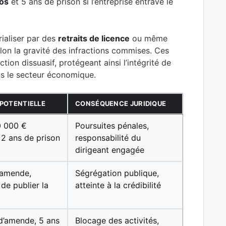
os
et 5 ans de prison si l’entreprise entrave le
ialiser par des
retraits de licence
ou même
on la gravité des infractions commises. Ces
tion dissuasif, protégeant ainsi l’intégrité de
ans le secteur économique.
POTENTIELLE
CONSÉQUENCE JURIDIQUE
0 000 €
Poursuites pénales,
 2 ans de prison
responsabilité du
dirigeant engagée
’amende,
Ségrégation publique,
 de publier la
atteinte à la crédibilité
d’amende, 5 ans
Blocage des activités,