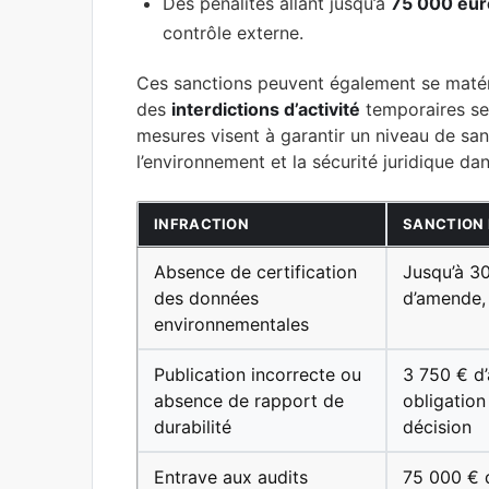
Des pénalités allant jusqu’à
75 000 eur
contrôle externe.
Ces sanctions peuvent également se matér
des
interdictions d’activité
temporaires sel
mesures visent à garantir un niveau de sanc
l’environnement et la sécurité juridique d
INFRACTION
SANCTION 
Absence de certification
Jusqu’à 3
des données
d’amende,
environnementales
Publication incorrecte ou
3 750 € d
absence de rapport de
obligation
durabilité
décision
Entrave aux audits
75 000 € 