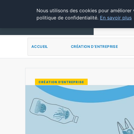
29 AOÛT 2025
Nous utilisons des cookies pour améliorer 
politique de confidentialité.
En savoir plus
ACCUEIL
ACCUEIL
CRÉATION D’ENTREPRISE
POUVOIR OUVRIER
JURIDIQUE ET FI
STRATÉGIE ET D
CRÉATION D’ENTREPRISE
QUELS SONT LES DA
En 2025, les entreprises sont confrontée
VINCENT FONTAINE
29 AOÛT 2025