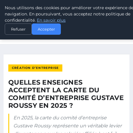
Nous utilisons des cookies pour améliorer votre expérience d
POUVOIR OUVRIER
navigation. En poursuivant, vous acceptez notre politique de
confidentialité.
En savoir plus
ACCUEIL
CRÉATION D’ENTREPRISE
Refuser
Accepter
QUELLES ENSEIGNES ACCEPTENT LA CARTE DU COMITÉ
D’ENTREPRISE…
CRÉATION D’ENTREPRISE
QUELLES ENSEIGNES
ACCEPTENT LA CARTE DU
COMITÉ D’ENTREPRISE GUSTAVE
ROUSSY EN 2025 ?
En 2025, la carte du comité d’entreprise
Gustave Roussy représente un véritable levier