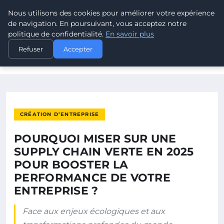
Nous utilisons des cookies pour améliorer votre expérience
POUVOIR OUVRIER
de navigation. En poursuivant, vous acceptez notre
politique de confidentialité.
En savoir plus
ACCUEIL
CRÉATION D’ENTREPRISE
Refuser
Accepter
POURQUOI MISER SUR UNE SUPPLY CHAIN VERTE EN 2025
POUR…
CRÉATION D’ENTREPRISE
POURQUOI MISER SUR UNE
SUPPLY CHAIN VERTE EN 2025
POUR BOOSTER LA
PERFORMANCE DE VOTRE
ENTREPRISE ?
Face aux enjeux écologiques et aux