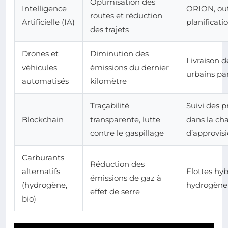
Optimisation des
Intelligence
ORION, out
routes et réduction
Artificielle (IA)
planificati
des trajets
Drones et
Diminution des
Livraison d
véhicules
émissions du dernier
urbains pa
automatisés
kilomètre
Traçabilité
Suivi des p
Blockchain
transparente, lutte
dans la ch
contre le gaspillage
d’approvi
Carburants
Réduction des
alternatifs
Flottes hy
émissions de gaz à
(hydrogène,
hydrogène
effet de serre
bio)