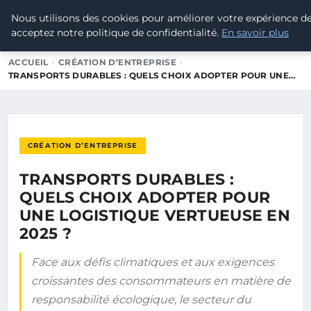
Nous utilisons des cookies pour améliorer votre expérience d
POUVOIR OUVRIER
acceptez notre politique de confidentialité.
En savoir plus
ACCUEIL
CRÉATION D’ENTREPRISE
TRANSPORTS DURABLES : QUELS CHOIX ADOPTER POUR UNE…
CRÉATION D’ENTREPRISE
TRANSPORTS DURABLES :
QUELS CHOIX ADOPTER POUR
UNE LOGISTIQUE VERTUEUSE EN
2025 ?
Face aux défis climatiques et aux exigences
croissantes des consommateurs en matière de
responsabilité écologique, le secteur du