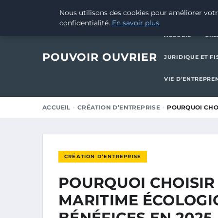
29 AOÛT 2025
Nous utilisons des cookies pour améliorer votr
confidentialité.
En savoir plus
ACCUEIL
CRÉ
POUVOIR OUVRIER
JURIDIQUE ET FI
VIE D’ENTREPRE
ACCUEIL
CRÉATION D’ENTREPRISE
POURQUOI CHOI
CRÉATION D’ENTREPRISE
POURQUOI CHOISIR
MARITIME ÉCOLOGIQ
BÉNÉFICES EN 2025