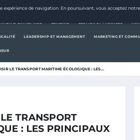
CRÉATION D’ENTREPRISE
GE
e expérience de navigation. En poursuivant, vous acceptez notre
ATION D’ENTREPRISE
GENERAL
GESTION ET FINANCES
INN
SCALITÉ
LEADERSHIP ET MANAGEMENT
MARKETING ET COMM
NEUR
SIR LE TRANSPORT MARITIME ÉCOLOGIQUE : LES…
 LE TRANSPORT
UE : LES PRINCIPAUX