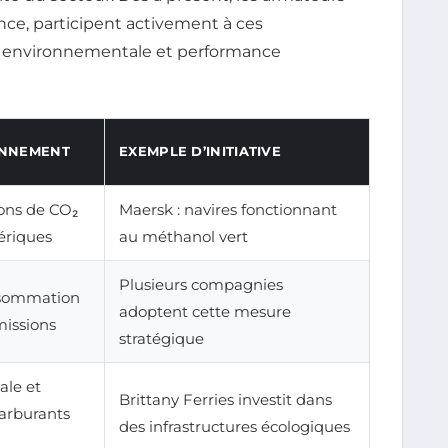
rance, participent activement à ces
té environnementale et performance
ONNEMENT
EXEMPLE D’INITIATIVE
ons de CO₂
Maersk : navires fonctionnant
ériques
au méthanol vert
Plusieurs compagnies
nsommation
adoptent cette mesure
missions
stratégique
ale et
Brittany Ferries investit dans
carburants
des infrastructures écologiques