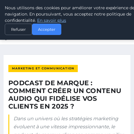
Nous utilisons des cookies pour améliorer votre expérience d
POUVOIR OUVRIER
navigation. En poursuivant, vous acceptez notre politique de
confidentialité.
En savoir plus
ACCUEIL
MARKETING ET COMMUNICATION
Refuser
Accepter
PODCAST DE MARQUE : COMMENT CRÉER UN CONTENU AUDIO
QUI…
MARKETING ET COMMUNICATION
PODCAST DE MARQUE :
COMMENT CRÉER UN CONTENU
AUDIO QUI FIDÉLISE VOS
CLIENTS EN 2025 ?
Dans un univers où les stratégies marketing
évoluent à une vitesse impressionnante, le