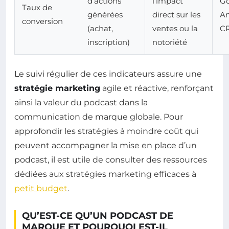
d’actions
l’impact
Go
Taux de
générées
direct sur les
An
conversion
(achat,
ventes ou la
C
inscription)
notoriété
Le suivi régulier de ces indicateurs assure une
stratégie marketing
agile et réactive, renforçant
ainsi la valeur du podcast dans la
communication de marque globale. Pour
approfondir les stratégies à moindre coût qui
peuvent accompagner la mise en place d’un
podcast, il est utile de consulter des ressources
dédiées aux stratégies marketing efficaces à
petit budget
.
QU’EST-CE QU’UN PODCAST DE
MARQUE ET POURQUOI EST-IL