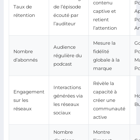
contenu
Po
Taux de
de l’épisode
captive et
Ap
rétention
écouté par
retient
Po
l’auditeur
l’attention
An
Mesure la
Go
Audience
Nombre
fidélité
Po
régulière du
d’abonnés
globale à la
Ma
podcast
marque
Po
Révèle la
Interactions
Engagement
capacité à
générées via
Ho
sur les
créer une
les réseaux
Bu
réseaux
communauté
sociaux
active
Nombre
Montre