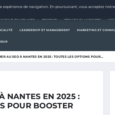
CRÉATION D’ENTREPRISE
GE
e expérience de navigation. En poursuivant, vous acceptez notre
ATION D’ENTREPRISE
GENERAL
GESTION ET FINANCES
INN
SCALITÉ
LEADERSHIP ET MANAGEMENT
MARKETING ET COMM
NEUR
ER AU SEO À NANTES EN 2025 : TOUTES LES OPTIONS POUR…
À NANTES EN 2025 :
NS POUR BOOSTER