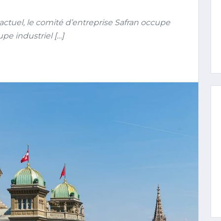
ctuel, le comité d’entreprise Safran occupe
pe industriel […]