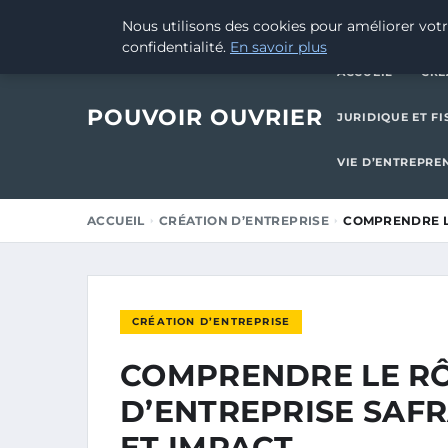
28 AOÛT 2025
Nous utilisons des cookies pour améliorer votr
confidentialité.
En savoir plus
ACCUEIL
CRÉ
POUVOIR OUVRIER
JURIDIQUE ET FI
VIE D’ENTREPRE
ACCUEIL
CRÉATION D’ENTREPRISE
COMPRENDRE LE
CRÉATION D’ENTREPRISE
COMPRENDRE LE RÔ
D’ENTREPRISE SAFR
ET IMPACT