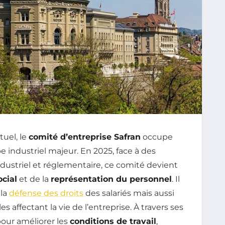
uel, le
comité d’entreprise Safran
occupe
 industriel majeur. En 2025, face à des
dustriel et réglementaire, ce comité devient
ocial
et de la
représentation du personnel
. Il
 la
défense des droits
des salariés mais aussi
s affectant la vie de l’entreprise. À travers ses
our améliorer les
conditions de travail
,