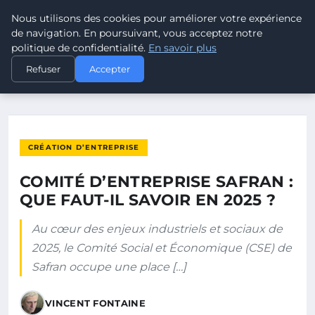
Nous utilisons des cookies pour améliorer votre expérience
POUVOIR OUVRIER
de navigation. En poursuivant, vous acceptez notre
politique de confidentialité.
En savoir plus
ACCUEIL
CRÉATION D’ENTREPRISE
Refuser
Accepter
COMITÉ D’ENTREPRISE SAFRAN : QUE FAUT-IL SAVOIR EN 2025 ?
CRÉATION D’ENTREPRISE
COMITÉ D’ENTREPRISE SAFRAN :
QUE FAUT-IL SAVOIR EN 2025 ?
Au cœur des enjeux industriels et sociaux de
2025, le Comité Social et Économique (CSE) de
Safran occupe une place […]
VINCENT FONTAINE