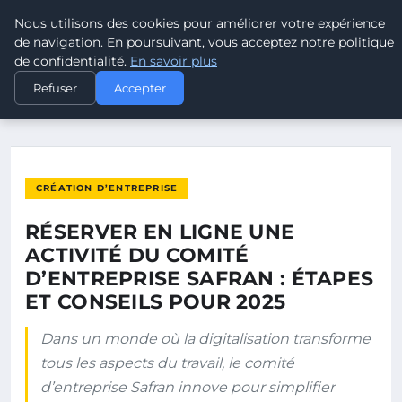
Nous utilisons des cookies pour améliorer votre expérience
POUVOIR OUVRIER
de navigation. En poursuivant, vous acceptez notre politique
de confidentialité.
En savoir plus
ACCUEIL
CRÉATION D’ENTREPRISE
Refuser
Accepter
RÉSERVER EN LIGNE UNE ACTIVITÉ DU COMITÉ D’ENTREPRISE…
CRÉATION D’ENTREPRISE
RÉSERVER EN LIGNE UNE
ACTIVITÉ DU COMITÉ
D’ENTREPRISE SAFRAN : ÉTAPES
ET CONSEILS POUR 2025
Dans un monde où la digitalisation transforme
tous les aspects du travail, le comité
d’entreprise Safran innove pour simplifier