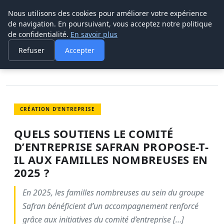
Nous utilisons des cookies pour améliorer votre expérience
POUVOIR OUVRIER
de navigation. En poursuivant, vous acceptez notre politique
de confidentialité.
En savoir plus
ACCUEIL
CRÉATION D’ENTREPRISE
QUELS SOUTIENS LE COMITÉ D’ENTREPRISE SAFRAN PROPOSE-T-
Refuser
Accepter
IL…
CRÉATION D’ENTREPRISE
QUELS SOUTIENS LE COMITÉ
D’ENTREPRISE SAFRAN PROPOSE-T-
IL AUX FAMILLES NOMBREUSES EN
2025 ?
En 2025, les familles nombreuses au sein du groupe
Safran bénéficient d’un accompagnement renforcé
grâce aux initiatives du comité d’entreprise […]