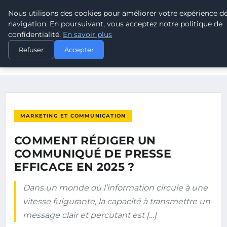
Nous utilisons des cookies pour améliorer votre expérience d
POUVOIR OUVRIER
navigation. En poursuivant, vous acceptez notre politique de
confidentialité.
En savoir plus
ACCUEIL
MARKETING ET COMMUNICATION
Refuser
Accepter
COMMENT RÉDIGER UN COMMUNIQUÉ DE PRESSE EFFICACE EN
2025 ?
MARKETING ET COMMUNICATION
COMMENT RÉDIGER UN
COMMUNIQUÉ DE PRESSE
EFFICACE EN 2025 ?
Dans un monde où l’information circule à une
vitesse fulgurante, la capacité à transmettre un
message clair et percutant est […]