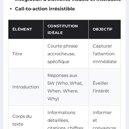
Call-to-action irrésistible
CONSTITUTION
ÉLÉMENT
OBJECTIF
IDÉALE
Courte phrase
Capturer
Titre
accrocheuse,
l’attention
spécifique
immédiate
Réponses aux
5W (Who, What,
Éveiller
Introduction
When, Where,
l’intérêt
Why)
Informations
Informer
Corps du
détaillées,
et
texte
citations, chiffres
convaincre