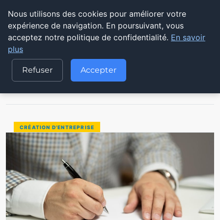
Nous utilisons des cookies pour améliorer votre
POUVOIR OUVRIER
expérience de navigation. En poursuivant, vous
acceptez notre politique de confidentialité.
En savoir
ACCUEIL
CRÉATION D’ENTREPRISE
plus
QUELS SONT LES DOCUMENTS REQUIS POUR S’INSCRIRE AU
COMITÉ…
Refuser
Accepter
CRÉATION D’ENTREPRISE
QUELS SONT LES DOCUMENTS REQUIS
En 2025, l’inscription au comité d’entreprise (CE) 
ÉLISE LOPEZ
28 AOÛT 2025