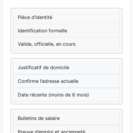
DOCUMENT
RÔLE
CRITÈRES
DE
Pièce d’identité
VALIDITÉ
Identification formelle
Valide, officielle, en cours
Justificatif de domicile
Confirme l’adresse actuelle
Date récente (moins de 6 mois)
Bulletins de salaire
Preuve d’emploi et ancienneté