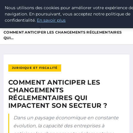
Nous utilisons des cookies pour améliorer votre expérience d
POUVOIR OUVRIER
navigation. En poursuivant, vous acceptez notre politique de
confidentialité.
En savoir plus
ACCUEIL
JURIDIQUE ET FISCALITÉ
COMMENT ANTICIPER LES CHANGEMENTS RÉGLEMENTAIRES
QUI…
JURIDIQUE ET FISCALITÉ
COMMENT ANTICIPER LES
CHANGEMENTS
RÉGLEMENTAIRES QUI
IMPACTENT SON SECTEUR ?
Dans un paysage économique en constante
évolution, la capacité des entreprises à