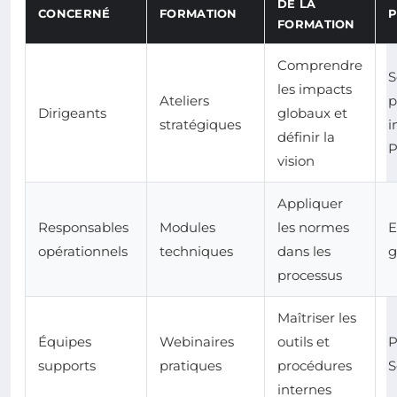
DE LA
CONCERNÉ
FORMATION
P
FORMATION
Comprendre
S
les impacts
Ateliers
p
Dirigeants
globaux et
stratégiques
i
définir la
vision
Appliquer
Responsables
Modules
les normes
E
opérationnels
techniques
dans les
g
processus
Maîtriser les
Équipes
Webinaires
outils et
P
supports
pratiques
procédures
S
internes