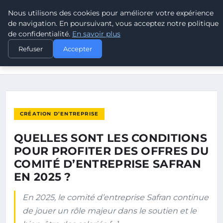
Nous utilisons des cookies pour améliorer votre expérience
POUVOIR OUVRIER
de navigation. En poursuivant, vous acceptez notre politique
de confidentialité.
En savoir plus
ACCUEIL
CRÉATION D’ENTREPRISE
Refuser
Accepter
QUELLES SONT LES CONDITIONS POUR PROFITER DES OFFRES
DU…
CRÉATION D’ENTREPRISE
QUELLES SONT LES CONDITIONS
POUR PROFITER DES OFFRES DU
COMITÉ D’ENTREPRISE SAFRAN
EN 2025 ?
En 2025, le comité d’entreprise Safran continue
de jouer un rôle majeur dans le soutien et le