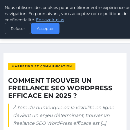
Nous utilisons des cookies pour améliorer votre expérience d
POUVOIR OUVRIER
navigation. En poursuivant, vous acceptez notre politique de
confidentialité.
En savoir plus
ACCUEIL
MARKETING ET COMMUNICATION
Refuser
Accepter
COMMENT TROUVER UN FREELANCE SEO WORDPRESS
EFFICACE EN 2025…
MARKETING ET COMMUNICATION
COMMENT TROUVER UN
FREELANCE SEO WORDPRESS
EFFICACE EN 2025 ?
À l’ère du numérique où la visibilité en ligne
devient un enjeu déterminant, trouver un
freelance SEO WordPress efficace est […]