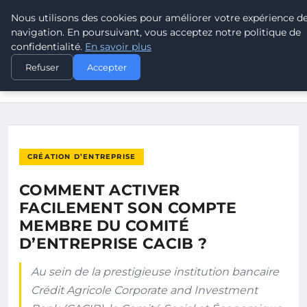
Nous utilisons des cookies pour améliorer votre expérience d
POUVOIR OUVRIER
navigation. En poursuivant, vous acceptez notre politique de
confidentialité.
En savoir plus
ACCUEIL
CRÉATION D’ENTREPRISE
Refuser
Accepter
COMMENT ACTIVER FACILEMENT SON COMPTE MEMBRE DU
COMITÉ…
CRÉATION D’ENTREPRISE
COMMENT ACTIVER
FACILEMENT SON COMPTE
MEMBRE DU COMITÉ
D’ENTREPRISE CACIB ?
Au sein de la prestigieuse institution bancaire
Crédit Agricole Corporate and Investment