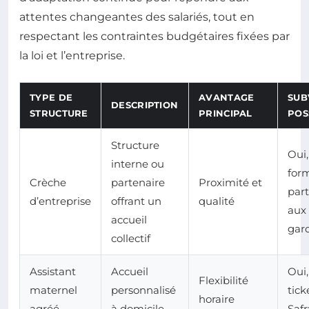
attentes changeantes des salariés, tout en
respectant les contraintes budgétaires fixées par
la loi et l’entreprise.
TYPE DE
AVANTAGE
SUB
DESCRIPTION
STRUCTURE
PRINCIPAL
POS
Structure
Oui,
interne ou
for
Crèche
partenaire
Proximité et
part
d’entreprise
offrant un
qualité
aux 
accueil
gar
collectif
Assistant
Accueil
Oui,
Flexibilité
maternel
personnalisé
tic
horaire
agréé
à domicile
Saf