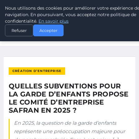
Nous utilisons des cookies pour améliorer votre expérience d
POUVOIR OUVRIER
navigation. En poursuivant, vous acceptez notre politique de
confidentialité.
En savoir plus
ACCUEIL
CRÉATION D’ENTREPRISE
Refuser
Accepter
QUELLES SUBVENTIONS POUR LA GARDE D’ENFANTS PROPOSE
LE…
CRÉATION D’ENTREPRISE
QUELLES SUBVENTIONS POUR
LA GARDE D’ENFANTS PROPOSE
LE COMITÉ D’ENTREPRISE
SAFRAN EN 2025 ?
En 2025, la question de la garde d’enfants
représente une préoccupation majeure pour