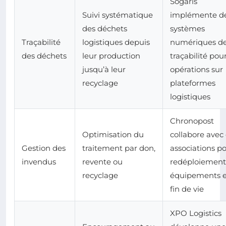
Sogaris
Suivi systématique
implémente d
des déchets
systèmes
Traçabilité
logistiques depuis
numériques d
des déchets
leur production
traçabilité pou
jusqu’à leur
opérations sur
recyclage
plateformes
logistiques
Chronopost
Optimisation du
collabore avec
Gestion des
traitement par don,
associations po
invendus
revente ou
redéploiement
recyclage
équipements 
fin de vie
XPO Logistics