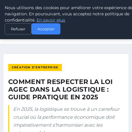
Nous utilisons des cookies pour améliorer votre expérience d
POUVOIR OUVRIER
navigation. En poursuivant, vous acceptez notre politique de
confidentialité.
En savoir plus
ACCUEIL
CRÉATION D’ENTREPRISE
Refuser
Accepter
COMMENT RESPECTER LA LOI AGEC DANS LA LOGISTIQUE :
GUIDE…
CRÉATION D’ENTREPRISE
COMMENT RESPECTER LA LOI
AGEC DANS LA LOGISTIQUE :
GUIDE PRATIQUE EN 2025
En 2025, la logistique se trouve à un carrefour
crucial où la performance économique doit
impérativement s’harmoniser avec les