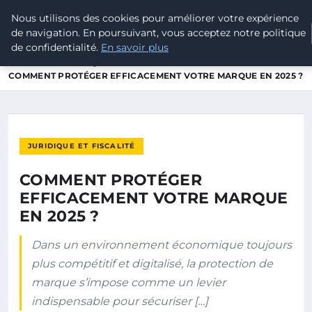
Nous utilisons des cookies pour améliorer votre expérience
POUVOIR OUVRIER
de navigation. En poursuivant, vous acceptez notre politique
de confidentialité.
En savoir plus
ACCUEIL
JURIDIQUE ET FISCALITÉ
COMMENT PROTÉGER EFFICACEMENT VOTRE MARQUE EN 2025 ?
JURIDIQUE ET FISCALITÉ
COMMENT PROTÉGER
EFFICACEMENT VOTRE MARQUE
EN 2025 ?
Dans un environnement économique toujours
plus compétitif et digitalisé, la protection de
marque s’impose comme un levier
indispensable pour sécuriser […]