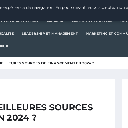
CRÉATION D’ENTREPRISE
GE
e expérience de navigation. En poursuivant, vous acceptez notre
ATION D’ENTREPRISE
GENERAL
GESTION ET FINANCES
INN
SCALITÉ
LEADERSHIP ET MANAGEMENT
MARKETING ET COMM
NEUR
MEILLEURES SOURCES DE FINANCEMENT EN 2024 ?
EILLEURES SOURCES
 2024 ?