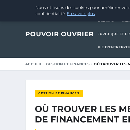
5 AOÛT 2025
Nous utilisons des cookies pour améliorer votr
confidentialité.
En savoir plus
ACCUEIL
CRÉ
POUVOIR OUVRIER
JURIDIQUE ET FI
VIE D’ENTREPRE
ACCUEIL
GESTION ET FINANCES
OÙ TROUVER LES 
GESTION ET FINANCES
OÙ TROUVER LES M
DE FINANCEMENT EN