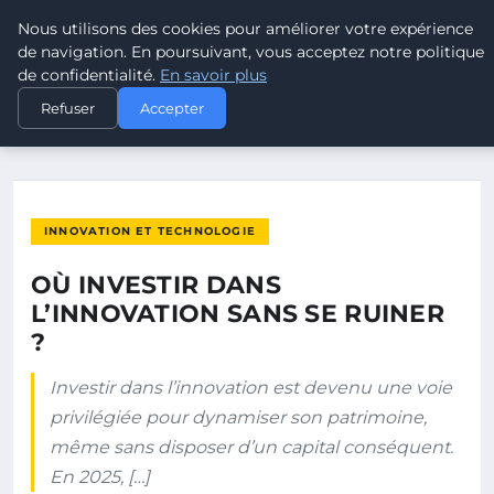
Nous utilisons des cookies pour améliorer votre expérience
POUVOIR OUVRIER
de navigation. En poursuivant, vous acceptez notre politique
de confidentialité.
En savoir plus
ACCUEIL
INNOVATION ET TECHNOLOGIE
Refuser
Accepter
OÙ INVESTIR DANS L’INNOVATION SANS SE RUINER ?
INNOVATION ET TECHNOLOGIE
OÙ INVESTIR DANS
L’INNOVATION SANS SE RUINER
?
Investir dans l’innovation est devenu une voie
privilégiée pour dynamiser son patrimoine,
même sans disposer d’un capital conséquent.
En 2025, […]