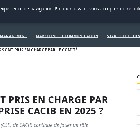
CRÉATION D’ENTREPRISE
GEN
 expérience de navigation. En poursuivant, vous acceptez notre pol
ÉATION D’ENTREPRISE
GENERAL
GESTION ET FINANCES
INNOV
T MANAGEMENT
MARKETING ET COMMUNICATION
STRATÉGIE ET D
S SONT PRIS EN CHARGE PAR LE COMITÉ…
C
T PRIS EN CHARGE PAR
RISE CACIB EN 2025 ?
(CSE) de CACIB continue de jouer un rôle