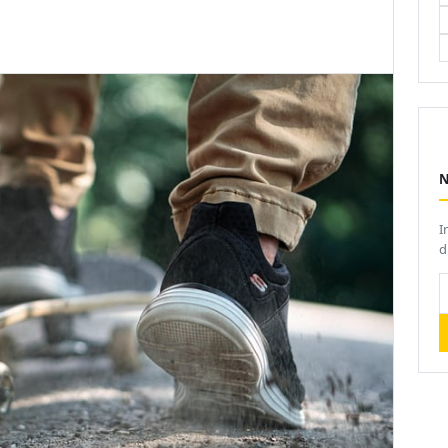
I
d
V