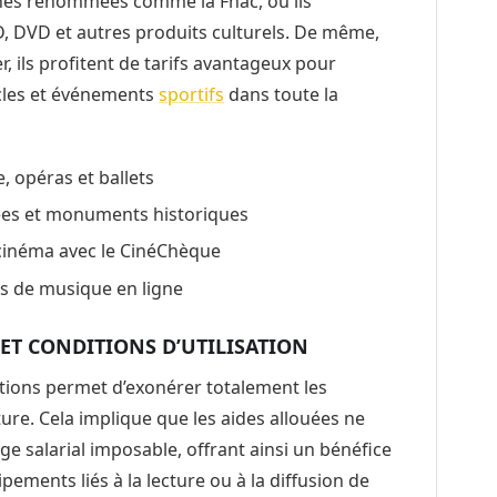
gnes renommées comme la Fnac, où ils
CD, DVD et autres produits culturels. De même,
, ils profitent de tarifs avantageux pour
acles et événements
sportifs
dans toute la
e, opéras et ballets
ées et monuments historiques
 cinéma avec le CinéChèque
s de musique en ligne
ET CONDITIONS D’UTILISATION
ations permet d’exonérer totalement les
ture. Cela implique que les aides allouées ne
 salarial imposable, offrant ainsi un bénéfice
ipements liés à la lecture ou à la diffusion de