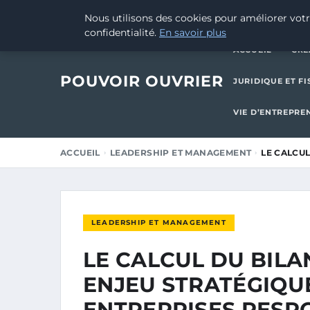
11 AOÛT 2025
Nous utilisons des cookies pour améliorer votr
confidentialité.
En savoir plus
ACCUEIL
CRÉ
POUVOIR OUVRIER
JURIDIQUE ET FI
VIE D’ENTREPRE
ACCUEIL
LEADERSHIP ET MANAGEMENT
LE CALCUL
LEADERSHIP ET MANAGEMENT
LE CALCUL DU BILA
ENJEU STRATÉGIQU
ENTREPRISES RESP