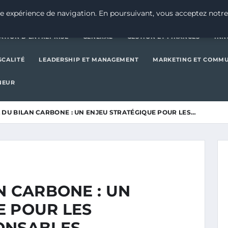
CRÉATION D’ENTREPRISE
GE
e expérience de navigation. En poursuivant, vous acceptez notre
ATION D’ENTREPRISE
GENERAL
GESTION ET FINANCES
INN
SCALITÉ
LEADERSHIP ET MANAGEMENT
MARKETING ET COMM
NEUR
 DU BILAN CARBONE : UN ENJEU STRATÉGIQUE POUR LES…
N CARBONE : UN
E POUR LES
ONSABLES