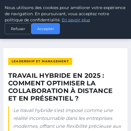
Nous utilisons des cookies pour améliorer votre expérience
POUVOIR OUVRIER
de navigation. En poursuivant, vous acceptez notre
politique de confidentialité.
En savoir plus
ACCUEIL
LEADERSHIP ET MANAGEMENT
Refuser
Accepter
TRAVAIL HYBRIDE EN 2025 : COMMENT OPTIMISER LA…
LEADERSHIP ET MANAGEMENT
TRAVAIL HYBRIDE EN 2025 :
COMMENT OPTIMISER LA
COLLABORATION À DISTANCE
ET EN PRÉSENTIEL ?
Le travail hybride s’est imposé comme une
réalité incontournable dans les entreprises
modernes, offrant une flexibilité précieuse aux