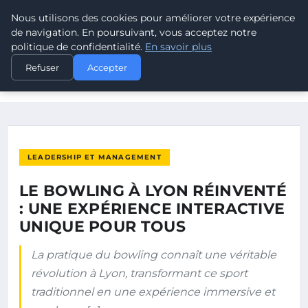
Nous utilisons des cookies pour améliorer votre expérience
POUVOIR OUVRIER
de navigation. En poursuivant, vous acceptez notre
politique de confidentialité.
En savoir plus
ACCUEIL
LEADERSHIP ET MANAGEMENT
Refuser
Accepter
LE BOWLING À LYON RÉINVENTÉ : UNE EXPÉRIENCE
INTERACTIVE…
LEADERSHIP ET MANAGEMENT
LE BOWLING À LYON RÉINVENTÉ
: UNE EXPÉRIENCE INTERACTIVE
UNIQUE POUR TOUS
La pratique du bowling connaît une véritable
révolution à Lyon, transformant ce sport
traditionnel en une expérience immersive et