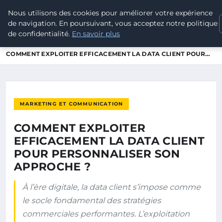
Nous utilisons des cookies pour améliorer votre expérience
POUVOIR OUVRIER
de navigation. En poursuivant, vous acceptez notre politique
de confidentialité.
En savoir plus
ACCUEIL
MARKETING ET COMMUNICATION
COMMENT EXPLOITER EFFICACEMENT LA DATA CLIENT POUR…
MARKETING ET COMMUNICATION
COMMENT EXPLOITER
EFFICACEMENT LA DATA CLIENT
POUR PERSONNALISER SON
APPROCHE ?
À l’ère digitale, la data client s’impose comme
le socle fondamental des stratégies
commerciales performantes. L’exploitation