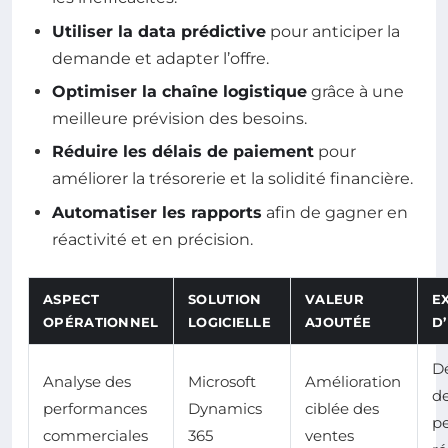
Utiliser la data prédictive
pour anticiper la
demande et adapter l’offre.
Optimiser la chaîne logistique
grâce à une
meilleure prévision des besoins.
Réduire les délais de paiement
pour
améliorer la trésorerie et la solidité financière.
Automatiser les rapports
afin de gagner en
réactivité et en précision.
ASPECT
SOLUTION
VALEUR
E
OPÉRATIONNEL
LOGICIELLE
AJOUTÉE
D
Dé
Analyse des
Microsoft
Amélioration
de
performances
Dynamics
ciblée des
p
commerciales
365
ventes