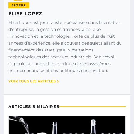
AUTEUR
ÉLISE LOPEZ
Élise Lopez est journaliste, spécialisée dans la création
d’entreprise, la gestion et finances, ainsi que
l’innovation et la technologie. Forte de plus de huit
années d’expérience, elle a couvert des sujets allant du
financement des startups aux mutations
technologiques des secteurs industriels. Son travail
s’appuie sur une veille continue des écosystèmes
entrepreneuriaux et des politiques d’innovation.
VOIR TOUS LES ARTICLES
ARTICLES SIMILAIRES