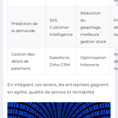
ré
Réduction
SAS
du
Pr
Prédiction de
Customer
gaspillage,
d
la demande
Intelligence
meilleure
sa
gestion stock
Gestion des
Al
Salesforce,
Optimisation
délais de
d
Zoho CRM
trésorerie
paiement
re
En intégrant ces leviers, les entreprises gagnent
en agilité, qualité de service et rentabilité.