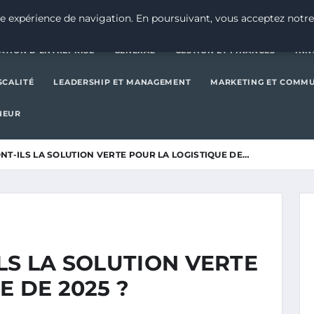
CRÉATION D’ENTREPRISE
GE
e expérience de navigation. En poursuivant, vous acceptez notre
ATION D’ENTREPRISE
GENERAL
GESTION ET FINANCES
INN
SCALITÉ
LEADERSHIP ET MANAGEMENT
MARKETING ET COMM
NEUR
NT-ILS LA SOLUTION VERTE POUR LA LOGISTIQUE DE…
LS LA SOLUTION VERTE
E DE 2025 ?