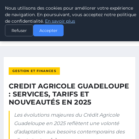
Nous utilisons des cookies pour améliorer votre expérience
POUVOIR OUVRIER
de navigation. En poursuivant, vous acceptez notre politique
de confidentialité.
En savoir plus
ACCUEIL
GESTION ET FINANCES
Refuser
Accepter
CREDIT AGRICOLE GUADELOUPE : SERVICES, TARIFS ET
NOUVEAUTÉS…
GESTION ET FINANCES
CREDIT AGRICOLE GUADELOUPE
: SERVICES, TARIFS ET
NOUVEAUTÉS EN 2025
Les évolutions majeures du Crédit Agricole
Guadeloupe en 2025 reflètent une volonté
d’adaptation aux besoins contemporains des