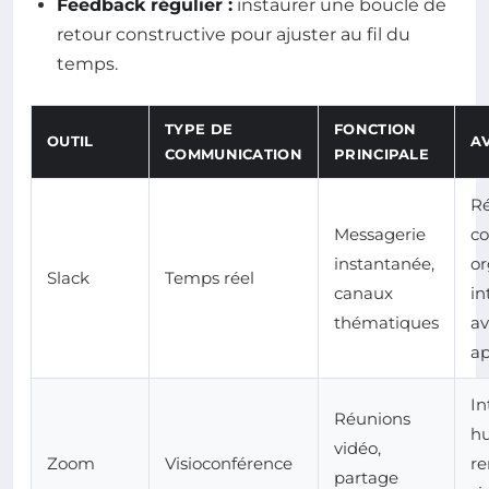
Feedback régulier :
instaurer une boucle de
retour constructive pour ajuster au fil du
temps.
TYPE DE
FONCTION
OUTIL
A
COMMUNICATION
PRINCIPALE
Ré
Messagerie
co
instantanée,
or
Slack
Temps réel
canaux
in
thématiques
av
ap
In
Réunions
h
vidéo,
Zoom
Visioconférence
re
partage