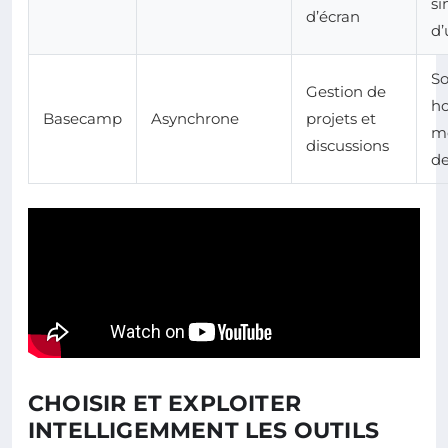
si
d’écran
d’
So
Gestion de
ho
Basecamp
Asynchrone
projets et
m
discussions
de
CHOISIR ET EXPLOITER
INTELLIGEMMENT LES OUTILS