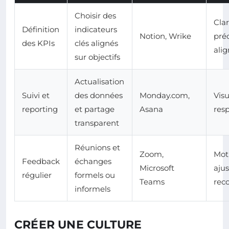
Choisir des
Cla
Définition
indicateurs
Notion, Wrike
préc
des KPIs
clés alignés
ali
sur objectifs
Actualisation
Suivi et
des données
Monday.com,
Visu
reporting
et partage
Asana
resp
transparent
Réunions et
Zoom,
Moti
Feedback
échanges
Microsoft
aju
régulier
formels ou
Teams
rec
informels
CRÉER UNE CULTURE