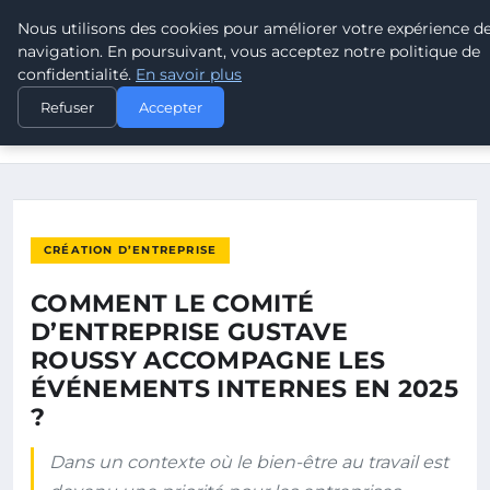
Nous utilisons des cookies pour améliorer votre expérience d
POUVOIR OUVRIER
navigation. En poursuivant, vous acceptez notre politique de
confidentialité.
En savoir plus
ACCUEIL
CRÉATION D’ENTREPRISE
Refuser
Accepter
COMMENT LE COMITÉ D’ENTREPRISE GUSTAVE ROUSSY
ACCOMPAGNE…
CRÉATION D’ENTREPRISE
COMMENT LE COMITÉ
D’ENTREPRISE GUSTAVE
ROUSSY ACCOMPAGNE LES
ÉVÉNEMENTS INTERNES EN 2025
?
Dans un contexte où le bien-être au travail est