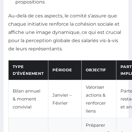
propositions
Au-delà de ces aspects, le comité s’assure que
chaque initiative renforce la cohésion sociale et
affiche une image dynamique, ce qui est crucial
pour la perception globale des salariés vis-à-vis
de leurs représentants.
TYPE
PART
PÉRIODE
OBJECTIF
D’ÉVÉNEMENT
IMPL
Valoriser
Bilan annuel
Part
Janvier –
actions &
& moment
resta
Février
renforcer
convivial
et a
liens
Préparer