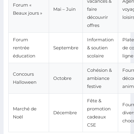
vacances &
Agen
Forum «
Mai – Juin
faire
voya
Beaux jours »
découvrir
loisir
offres
Forum
Information
Plat
rentrée
Septembre
& soutien
de c
éducation
scolaire
ligne
Cohésion &
Four
Concours
Octobre
ambiance
décor
Halloween
festive
anim
Fête &
Four
Marché de
promotion
Décembre
diver
Noël
cadeaux
choco
CSE