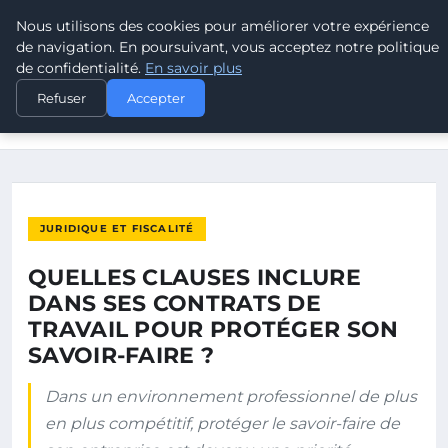
Nous utilisons des cookies pour améliorer votre expérience
POUVOIR OUVRIER
de navigation. En poursuivant, vous acceptez notre politique
de confidentialité.
En savoir plus
ACCUEIL
JURIDIQUE ET FISCALITÉ
Refuser
Accepter
QUELLES CLAUSES INCLURE DANS SES CONTRATS DE TRAVAIL
POUR…
JURIDIQUE ET FISCALITÉ
QUELLES CLAUSES INCLURE
DANS SES CONTRATS DE
TRAVAIL POUR PROTÉGER SON
SAVOIR-FAIRE ?
Dans un environnement professionnel de plus
en plus compétitif, protéger le savoir-faire de