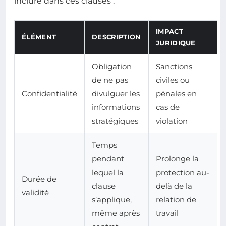
inclure dans ces clauses :
IMPACT
ÉLÉMENT
DESCRIPTION
JURIDIQUE
Obligation
Sanctions
de ne pas
civiles ou
Confidentialité
divulguer les
pénales en
informations
cas de
stratégiques
violation
Temps
pendant
Prolonge la
lequel la
protection au-
Durée de
clause
delà de la
validité
s’applique,
relation de
même après
travail