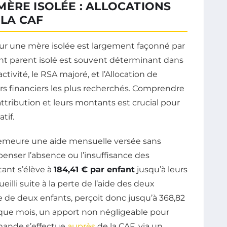
ÈRE ISOLÉE : ALLOCATIONS
 LA CAF
r une mère isolée est largement façonné par
ant parent isolé est souvent déterminant dans
ctivité, le RSA majoré, et l’Allocation de
iers financiers les plus recherchés. Comprendre
ttribution et leurs montants est crucial pour
tif.
meure une aide mensuelle versée sans
enser l’absence ou l’insuffisance des
ant s’élève à
184,41 € par enfant
jusqu’à leurs
eilli suite à la perte de l’aide des deux
e de deux enfants, perçoit donc jusqu’à 368,82
aque mois, un apport non négligeable pour
emande s’effectue
auprès
de la CAF, via un