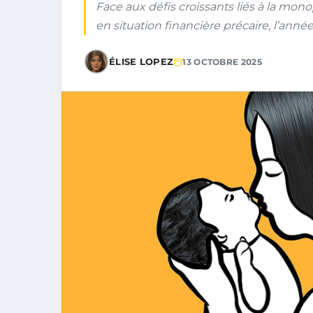
Face aux défis croissants liés à la mo
en situation financière précaire, l’ann
ÉLISE LOPEZ
13 OCTOBRE 2025