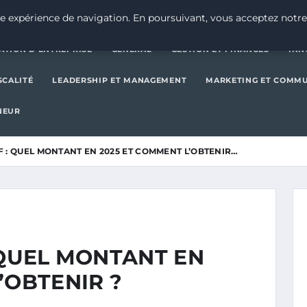
CRÉATION D’ENTREPRISE
GE
e expérience de navigation. En poursuivant, vous acceptez notre
ATION D’ENTREPRISE
GENERAL
GESTION ET FINANCES
INN
SCALITÉ
LEADERSHIP ET MANAGEMENT
MARKETING ET COMM
NEUR
F : QUEL MONTANT EN 2025 ET COMMENT L’OBTENIR…
 QUEL MONTANT EN
’OBTENIR ?