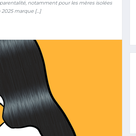
noparentalité, notamment pour les mères isolées
ée 2025 marque […]