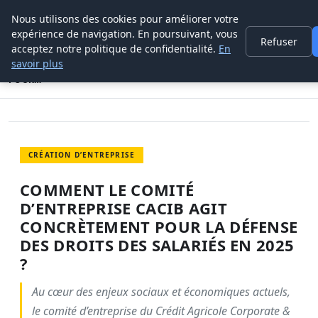
Nous utilisons des cookies pour améliorer votre
POUVOIR OUVRIER
expérience de navigation. En poursuivant, vous
Refuser
acceptez notre politique de confidentialité.
En
ACCUEIL
CRÉATION D’ENTREPRISE
savoir plus
COMMENT LE COMITÉ D’ENTREPRISE CACIB AGIT CONCRÈTEMENT
POUR…
CRÉATION D’ENTREPRISE
COMMENT LE COMITÉ
D’ENTREPRISE CACIB AGIT
CONCRÈTEMENT POUR LA DÉFENSE
DES DROITS DES SALARIÉS EN 2025
?
Au cœur des enjeux sociaux et économiques actuels,
le comité d’entreprise du Crédit Agricole Corporate &