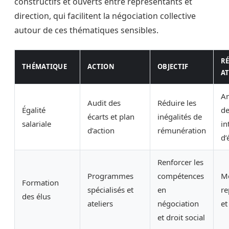
constructifs et ouverts entre représentants et
direction, qui facilitent la négociation collective
autour de ces thématiques sensibles.
R
THÉMATIQUE
ACTION
OBJECTIF
A
Am
Audit des
Réduire les
Égalité
de
écarts et plan
inégalités de
salariale
in
d’action
rémunération
d’
Renforcer les
Programmes
compétences
Me
Formation
spécialisés et
en
re
des élus
ateliers
négociation
et
et droit social