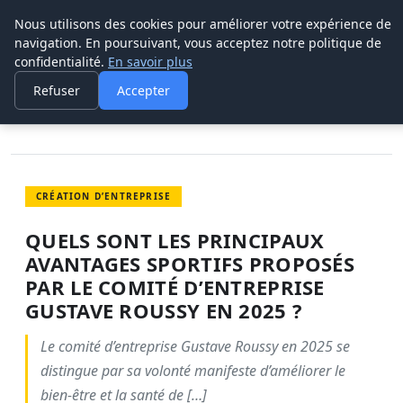
Nous utilisons des cookies pour améliorer votre expérience de
POUVOIR OUVRIER
navigation. En poursuivant, vous acceptez notre politique de
confidentialité.
En savoir plus
ACCUEIL
CRÉATION D’ENTREPRISE
QUELS SONT LES PRINCIPAUX AVANTAGES SPORTIFS PROPOSÉS
Refuser
Accepter
PAR…
CRÉATION D’ENTREPRISE
QUELS SONT LES PRINCIPAUX
AVANTAGES SPORTIFS PROPOSÉS
PAR LE COMITÉ D’ENTREPRISE
GUSTAVE ROUSSY EN 2025 ?
Le comité d’entreprise Gustave Roussy en 2025 se
distingue par sa volonté manifeste d’améliorer le
bien-être et la santé de […]