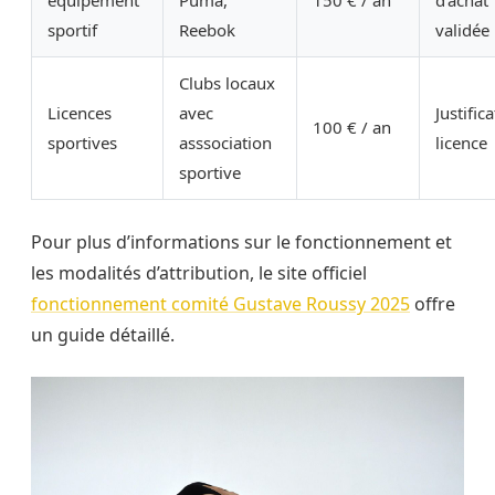
équipement
Puma,
150 € / an
d’achat
sportif
Reebok
validée
Clubs locaux
Licences
avec
Justifica
100 € / an
sportives
asssociation
licence
sportive
Pour plus d’informations sur le fonctionnement et
les modalités d’attribution, le site officiel
fonctionnement comité Gustave Roussy 2025
offre
un guide détaillé.