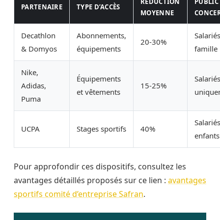
RÉDUCTION
PUBLIC
PARTENAIRE
TYPE D’ACCÈS
MOYENNE
CONCE
Decathlon
Abonnements,
Salariés
20-30%
& Domyos
équipements
famille
Nike,
Équipements
Salarié
Adidas,
15-25%
et vêtements
unique
Puma
Salariés
UCPA
Stages sportifs
40%
enfants
Pour approfondir ces dispositifs, consultez les
avantages détaillés proposés sur ce lien :
avantages
sportifs comité d’entreprise Safran
.