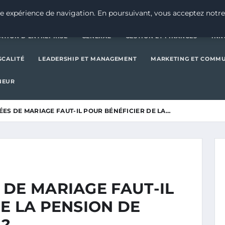
CRÉATION D’ENTREPRISE
GE
e expérience de navigation. En poursuivant, vous acceptez notre
ATION D’ENTREPRISE
GENERAL
GESTION ET FINANCES
INN
SCALITÉ
LEADERSHIP ET MANAGEMENT
MARKETING ET COMM
NEUR
ES DE MARIAGE FAUT-IL POUR BÉNÉFICIER DE LA…
DE MARIAGE FAUT-IL
E LA PENSION DE
 ?