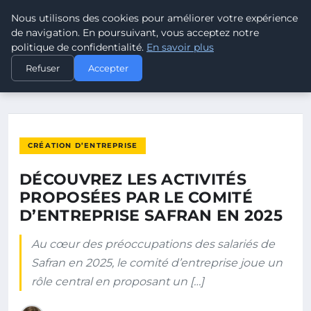
Nous utilisons des cookies pour améliorer votre expérience
POUVOIR OUVRIER
de navigation. En poursuivant, vous acceptez notre
politique de confidentialité.
En savoir plus
ACCUEIL
CRÉATION D’ENTREPRISE
Refuser
Accepter
DÉCOUVREZ LES ACTIVITÉS PROPOSÉES PAR LE COMITÉ…
CRÉATION D’ENTREPRISE
DÉCOUVREZ LES ACTIVITÉS
PROPOSÉES PAR LE COMITÉ
D’ENTREPRISE SAFRAN EN 2025
Au cœur des préoccupations des salariés de
Safran en 2025, le comité d’entreprise joue un
rôle central en proposant un […]