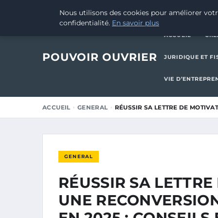
16 FÉVRIER 2026
Nous utilisons des cookies pour améliorer votr
confidentialité.
En savoir plus
ACCUEIL
CRÉ
POUVOIR OUVRIER
JURIDIQUE ET FI
VIE D’ENTREPRE
ACCUEIL
GENERAL
RÉUSSIR SA LETTRE DE MOTIV
GENERAL
RÉUSSIR SA LETTRE
UNE RECONVERSION
EN 2025 : CONSEILS