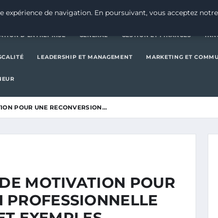
CRÉATION D’ENTREPRISE
GE
e expérience de navigation. En poursuivant, vous acceptez notre
ATION D’ENTREPRISE
GENERAL
GESTION ET FINANCES
INN
SCALITÉ
LEADERSHIP ET MANAGEMENT
MARKETING ET COMM
NEUR
ATION POUR UNE RECONVERSION…
 DE MOTIVATION POUR
 PROFESSIONNELLE
 ET EXEMPLES