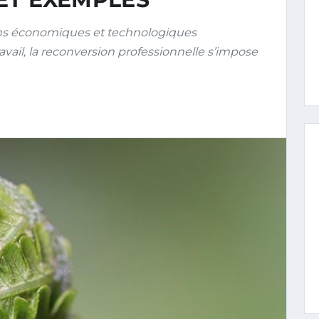
ons économiques et technologiques
vail, la reconversion professionnelle s’impose