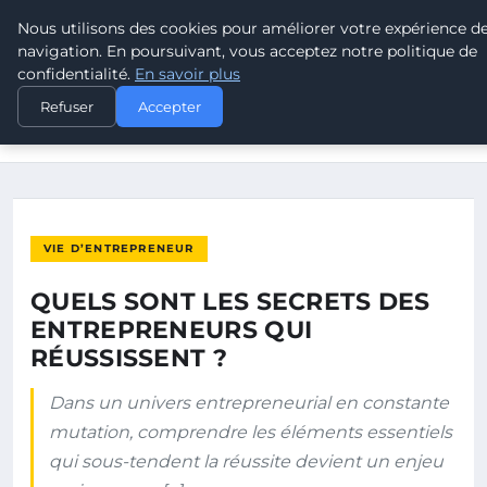
Nous utilisons des cookies pour améliorer votre expérience d
POUVOIR OUVRIER
navigation. En poursuivant, vous acceptez notre politique de
confidentialité.
En savoir plus
ACCUEIL
VIE D’ENTREPRENEUR
Refuser
Accepter
QUELS SONT LES SECRETS DES ENTREPRENEURS QUI
RÉUSSISSENT ?
VIE D’ENTREPRENEUR
QUELS SONT LES SECRETS DES
ENTREPRENEURS QUI
RÉUSSISSENT ?
Dans un univers entrepreneurial en constante
mutation, comprendre les éléments essentiels
qui sous-tendent la réussite devient un enjeu