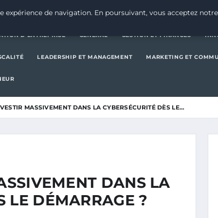
CRÉATION D’ENTREPRISE
GE
e expérience de navigation. En poursuivant, vous acceptez notre
ATION D’ENTREPRISE
GENERAL
GESTION ET FINANCES
INN
SCALITÉ
LEADERSHIP ET MANAGEMENT
MARKETING ET COMM
NEUR
INVESTIR MASSIVEMENT DANS LA CYBERSÉCURITÉ DÈS LE…
MASSIVEMENT DANS LA
S LE DÉMARRAGE ?