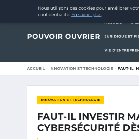
20 JUILLET 2025
Nous utilisons des cookies pour améliorer votr
confidentialité.
En savoir plus
ACCUEIL
CRÉ
POUVOIR OUVRIER
JURIDIQUE ET FI
VIE D’ENTREPRE
ACCUEIL
INNOVATION ET TECHNOLOGIE
FAUT-IL 
INNOVATION ET TECHNOLOGIE
FAUT-IL INVESTIR 
CYBERSÉCURITÉ DÈ