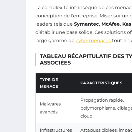
La complexité intrinsèque de ces menac
conception de l’entreprise. Miser sur u
leaders tels que
Symantec, McAfee, Kasp
d’établir une base solide. Ces solutions 
large gamme de
cybermenaces
tout en 
TABLEAU RÉCAPITULATIF DES T
ASSOCIÉES
TYPE DE
CARACTÉRISTIQUES
MENACE
Propagation rapide,
Malwares
polymorphisme, ciblag
avancés
cloud
Infrastructures
Attaques ciblées, impa