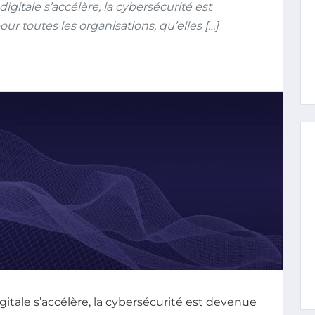
igitale s’accélère, la cybersécurité est
r toutes les organisations, qu’elles […]
gitale s’accélère, la cybersécurité est devenue