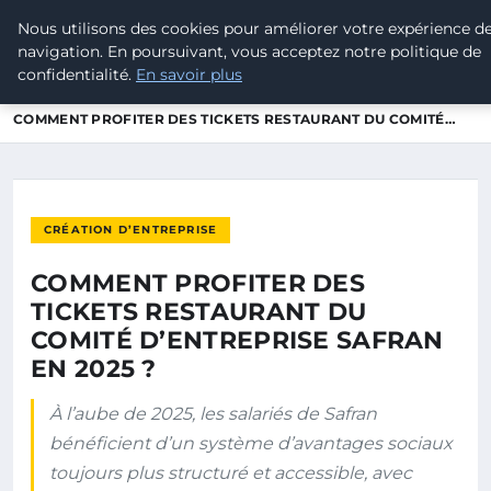
Nous utilisons des cookies pour améliorer votre expérience d
POUVOIR OUVRIER
navigation. En poursuivant, vous acceptez notre politique de
confidentialité.
En savoir plus
ACCUEIL
CRÉATION D’ENTREPRISE
COMMENT PROFITER DES TICKETS RESTAURANT DU COMITÉ…
CRÉATION D’ENTREPRISE
COMMENT PROFITER DES
TICKETS RESTAURANT DU
COMITÉ D’ENTREPRISE SAFRAN
EN 2025 ?
À l’aube de 2025, les salariés de Safran
bénéficient d’un système d’avantages sociaux
toujours plus structuré et accessible, avec