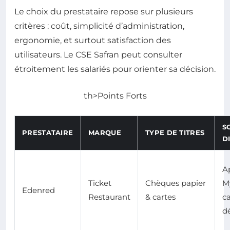
Le choix du prestataire repose sur plusieurs
critères : coût, simplicité d’administration,
ergonomie, et surtout satisfaction des
utilisateurs. Le CSE Safran peut consulter
étroitement les salariés pour orienter sa décision.
th>Points Forts
S
PRESTATAIRE
MARQUE
TYPE DE TITRES
D
A
Ticket
Chèques papier
M
Edenred
Restaurant
& cartes
c
d