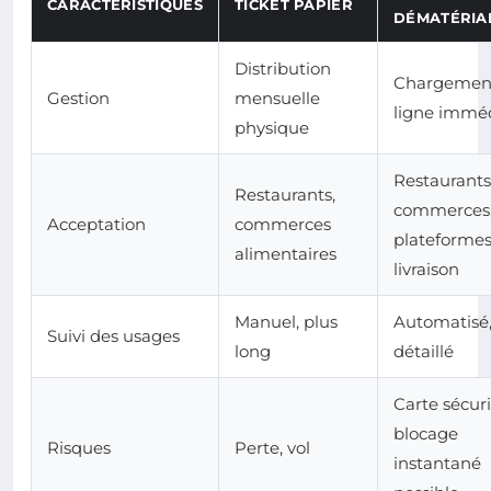
CARACTÉRISTIQUES
TICKET PAPIER
DÉMATÉRIA
Distribution
Chargemen
Gestion
mensuelle
ligne immé
physique
Restaurants
Restaurants,
commerces
Acceptation
commerces
plateformes
alimentaires
livraison
Manuel, plus
Automatisé
Suivi des usages
long
détaillé
Carte sécuri
blocage
Risques
Perte, vol
instantané