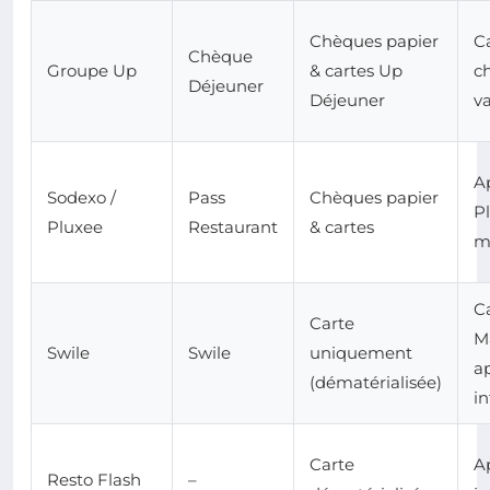
Chèques papier
Ca
Chèque
Groupe Up
& cartes Up
ch
Déjeuner
Déjeuner
va
A
Sodexo /
Pass
Chèques papier
Pl
Pluxee
Restaurant
& cartes
m
C
Carte
M
Swile
Swile
uniquement
a
(dématérialisée)
in
Carte
A
Resto Flash
–