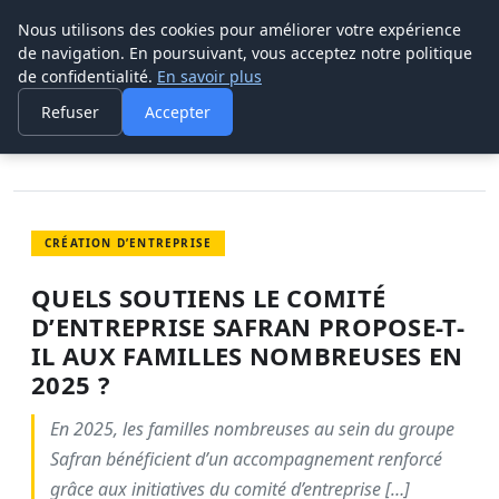
Nous utilisons des cookies pour améliorer votre expérience
POUVOIR OUVRIER
de navigation. En poursuivant, vous acceptez notre politique
de confidentialité.
En savoir plus
ACCUEIL
CRÉATION D’ENTREPRISE
QUELS SOUTIENS LE COMITÉ D’ENTREPRISE SAFRAN PROPOSE-T-
Refuser
Accepter
IL…
CRÉATION D’ENTREPRISE
QUELS SOUTIENS LE COMITÉ
D’ENTREPRISE SAFRAN PROPOSE-T-
IL AUX FAMILLES NOMBREUSES EN
2025 ?
En 2025, les familles nombreuses au sein du groupe
Safran bénéficient d’un accompagnement renforcé
grâce aux initiatives du comité d’entreprise […]